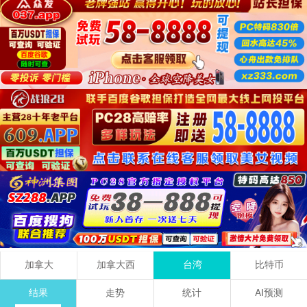
加拿大
加拿大西
台湾
比特币
结果
走势
统计
AI预测
6
8
0
14
115044145
期
+
+
=